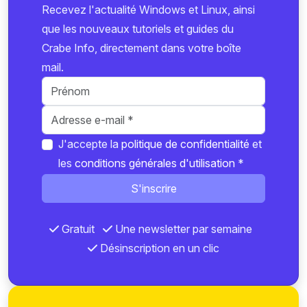
Recevez l'actualité Windows et Linux, ainsi
que les nouveaux tutoriels et guides du
Crabe Info, directement dans votre boîte
mail.
J'accepte la
politique de confidentialité
et
les
conditions générales d'utilisation
*
S'inscrire
Gratuit
Une newsletter par semaine
Désinscription en un clic