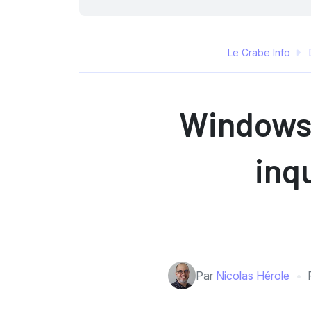
Le Crabe Info
Windows 
inq
Par
Nicolas Hérole