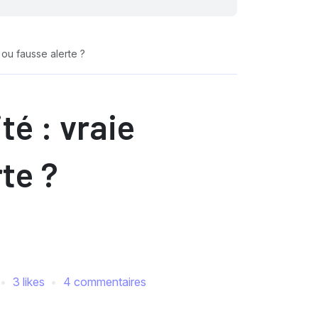
ou fausse alerte ?
é : vraie
te ?
3 likes
4 commentaires