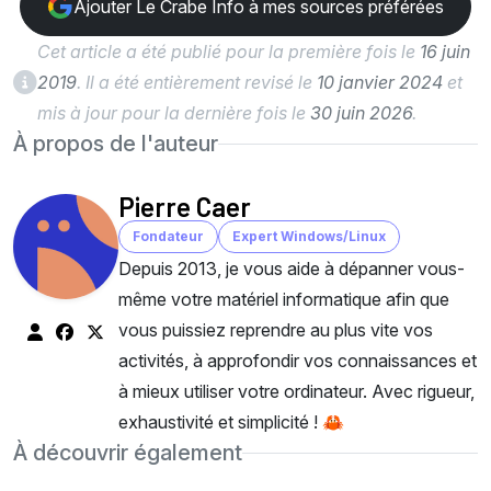
Ajouter Le Crabe Info à mes sources préférées
Cet article a été publié pour la première fois le
16 juin
2019
. Il a été entièrement revisé le
10 janvier 2024
et
mis à jour pour la dernière fois le
30 juin 2026
.
À propos de l'auteur
Pierre Caer
Fondateur
Expert Windows/Linux
Depuis 2013, je vous aide à dépanner vous-
même votre matériel informatique afin que
vous puissiez reprendre au plus vite vos
activités, à approfondir vos connaissances et
à mieux utiliser votre ordinateur. Avec rigueur,
exhaustivité et simplicité ! 🦀
À découvrir également