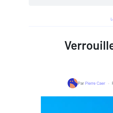
L
Verrouill
Par
Pierre Caer