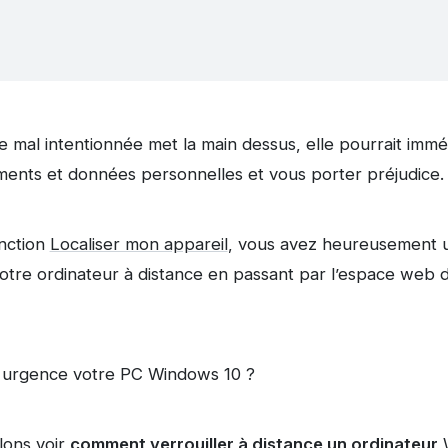
ne mal intentionnée met la main dessus, elle pourrait im
ents et données personnelles et vous porter préjudice.
onction
Localiser mon appareil
, vous avez heureusement une
 votre ordinateur à distance en passant par l’espace web
n urgence votre PC Windows 10 ?
llons voir
comment verrouiller à distance un ordinateur
W