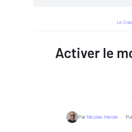
Le Crab
Activer le m
Par
Nicolas Hérole
Pub