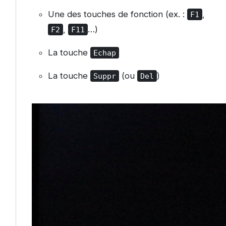
Une des touches de fonction (ex. :
,
F1
,
…)
F2
F11
La touche
Echap
La touche
(ou
)
Suppr
Del