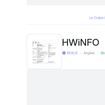
Le Crabe 
HWiNFO
Éditeur
REALiX
Anglais
Gr
Langue
Prix
Mentions J'aime