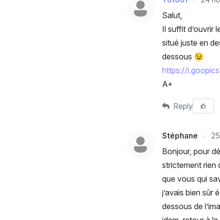
Salut,
Il suffit d’ouvri
situé juste en de
dessous 😉
https://i.goopics
A+
Reply
Stéphane
25
Bonjour, pour dé
strictement rien 
que vous qui sav
j’avais bien sû
dessous de l’ima