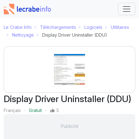
Le Crabe Info
Téléchargements
Logiciels
Utilitaires
Nettoyage
Display Driver Uninstaller (DDU)
Display Driver Uninstaller (DDU)
Langue
Français
Gratuit
5
Prix
Mentions J'aime