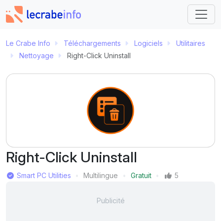
Le Crabe Info
Téléchargements
Logiciels
Utilitaires
Nettoyage
Right-Click Uninstall
Right-Click Uninstall
Éditeur
Smart PC Utilities
Multilingue
Gratuit
5
Langue
Prix
Mentions J'aime