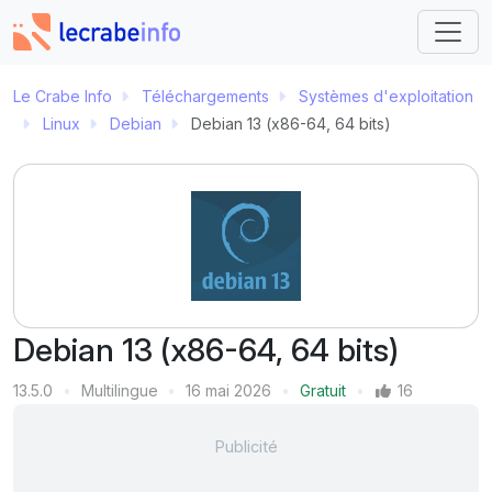
Le Crabe Info
Téléchargements
Systèmes d'exploitation
Linux
Debian
Debian 13 (x86-64, 64 bits)
Debian 13 (x86-64, 64 bits)
Version
13.5.0
Multilingue
16 mai 2026
Gratuit
16
Langue
Dernière mise à jour
Prix
Mentions J'aime