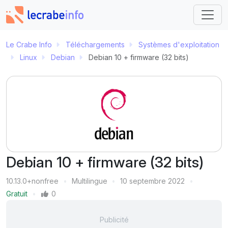
Le Crabe Info
Téléchargements
Systèmes d'exploitation
Linux
Debian
Debian 10 + firmware (32 bits)
Debian 10 + firmware (32 bits)
Version
10.13.0+nonfree
Multilingue
10 septembre 2022
Langue
Dernière mise à jour
Prix
Gratuit
0
Mentions J'aime