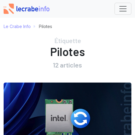
Le Crabe Info
Pilotes
Étiquette
Pilotes
12 articles