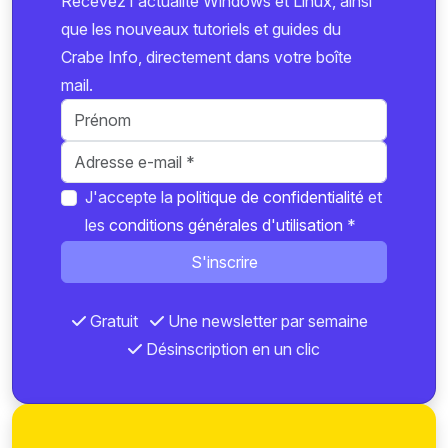
Recevez l'actualité Windows et Linux, ainsi
que les nouveaux tutoriels et guides du
Crabe Info, directement dans votre boîte
mail.
J'accepte la
politique de confidentialité
et
les
conditions générales d'utilisation
*
S'inscrire
Gratuit
Une newsletter par semaine
Désinscription en un clic