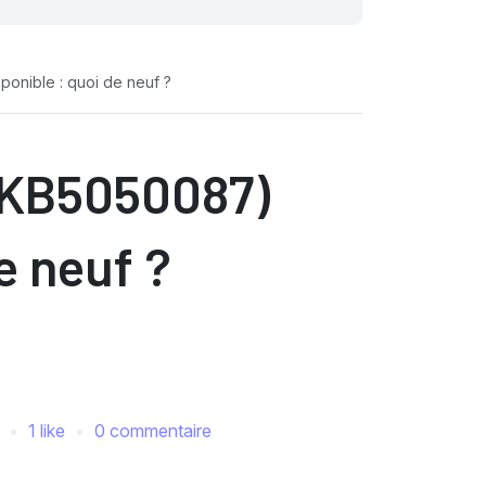
ponible : quoi de neuf ?
 (KB5050087)
e neuf ?
1 like
0 commentaire