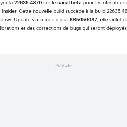
oyer la
22635.4870
sur le
canal bêta
pour les utilisateur
Insider
. Cette nouvelle build succède à la
build 22635.4
ndows Update via la mise à jour
KB5050087
, elle inclut 
éliorations et des corrections de bugs qui seront déploy