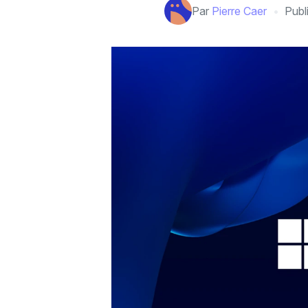
Par
Pierre Caer
Publ