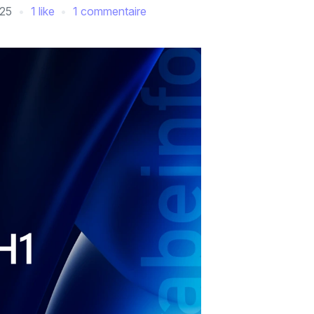
025
1 like
1 commentaire