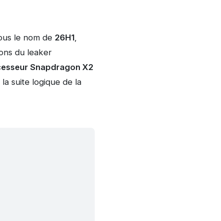
sous le nom de
26H1
,
ions du leaker
ocesseur Snapdragon X2
a suite logique de la