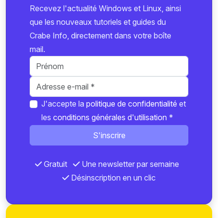
Recevez l'actualité Windows et Linux, ainsi
que les nouveaux tutoriels et guides du
Crabe Info, directement dans votre boîte
mail.
J'accepte la
politique de confidentialité
et
les
conditions générales d'utilisation
*
S'inscrire
Gratuit
Une newsletter par semaine
Désinscription en un clic