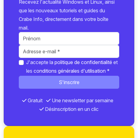
Recevez l'actualité Windows et Linux, ainsi
que les nouveaux tutoriels et guides du
Crabe Info, directement dans votre boîte
mail.
J'accepte la
politique de confidentialité
et
les
conditions générales d'utilisation
*
S'inscrire
Gratuit
Une newsletter par semaine
Désinscription en un clic