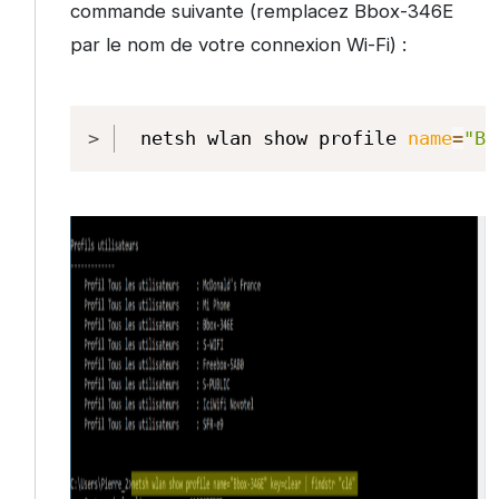
commande suivante (remplacez Bbox-346E
par le nom de votre connexion Wi-Fi) :
Copy
netsh wlan show profile 
name
=
"Bb