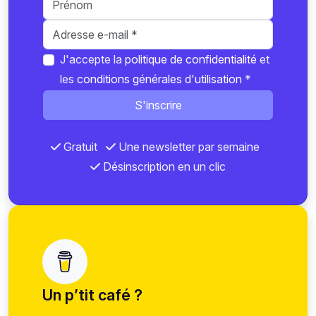
J'accepte la
politique de confidentialité
et
les
conditions générales d'utilisation
*
S'inscrire
Gratuit
Une newsletter par semaine
Désinscription en un clic
Un p’tit café ?