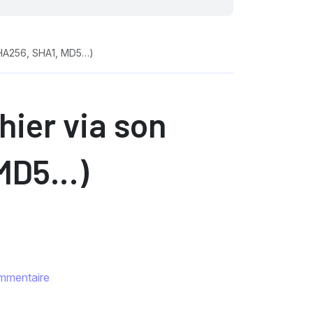
 (SHA256, SHA1, MD5…)
chier via son
 MD5…)
mmentaire