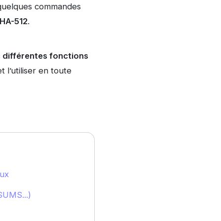
 à quelques commandes
HA-512
.
 différentes fonctions
 l’utiliser en toute
nux
UMS...)