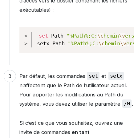
d’accès vers le dossier contenant les fichiers
exécutables) :
Copy
set
 Path 
"%Path%;C:
\c
hemin
\v
ers\
setx Path 
"%Path%;C:
\c
hemin
\v
ers
Par défaut, les commandes
set
et
setx
n’affectent que le Path de l’utilisateur actuel.
Pour apporter les modifications au Path du
système, vous devez utiliser le paramètre
/M
.
Si c’est ce que vous souhaitez, ouvrez une
invite de commandes
en tant