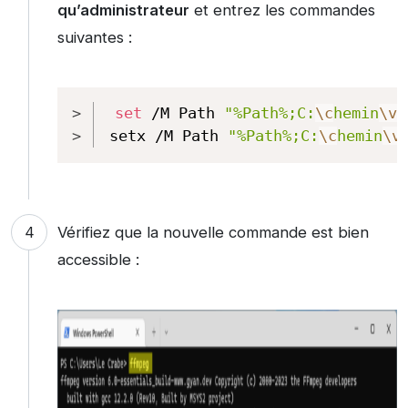
qu’administrateur
et entrez les commandes
suivantes :
Copy
set
 /M Path 
"%Path%;C:
\c
hemin
\v
e
setx /M Path 
"%Path%;C:
\c
hemin
\v
Vérifiez que la nouvelle commande est bien
accessible :