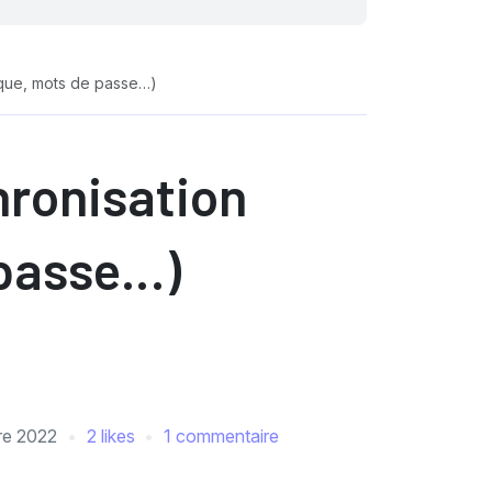
rique, mots de passe…)
hronisation
 passe…)
re 2022
2 likes
1 commentaire