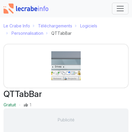
Le Crabe Info
Téléchargements
Logiciels
Personnalisation
QTTabBar
QTTabBar
Prix
Gratuit
1
Mentions J'aime