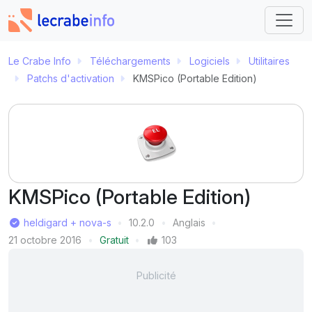
Le Crabe Info
Téléchargements
Logiciels
Utilitaires
Patchs d'activation
KMSPico (Portable Edition)
KMSPico (Portable Edition)
Éditeur
heldigard + nova-s
10.2.0
Anglais
Version
Langue
Dernière mise à jour
21 octobre 2016
Gratuit
103
Prix
Mentions J'aime