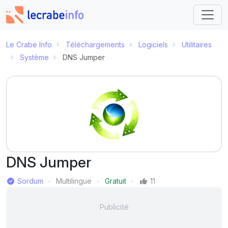
Le Crabe Info
Téléchargements
Logiciels
Utilitaires
Système
DNS Jumper
DNS Jumper
Éditeur
Sordum
Multilingue
Gratuit
11
Langue
Prix
Mentions J'aime