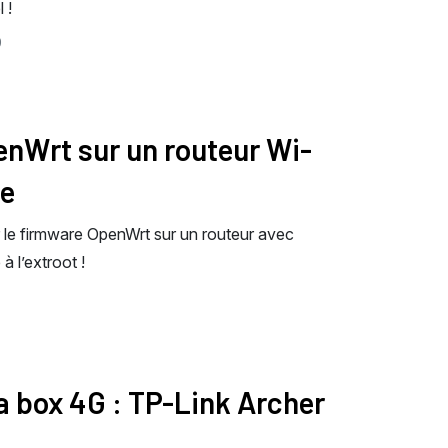
 !
9
penWrt sur un routeur Wi-
ge
r le firmware OpenWrt sur un routeur avec
 l’extroot !
sa box 4G : TP-Link Archer