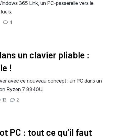
indows 365 Link, un PC-passerelle vers le
tuels.
4
ns un clavier pliable :
le !
 rêver avec ce nouveau concept : un PC dans un
c son Ryzen 7 8840U.
13
2
t PC : tout ce qu’il faut