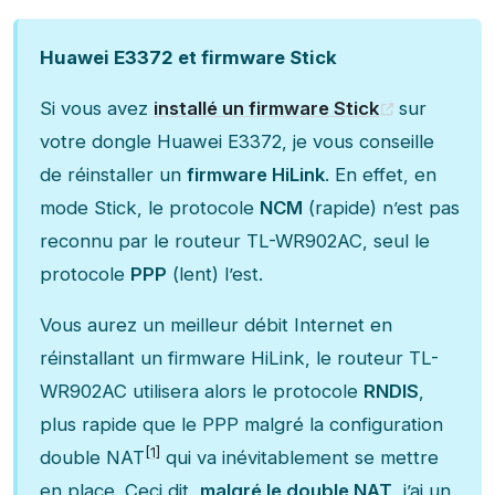
Huawei E3372 et firmware Stick
Si vous avez
installé un firmware Stick
sur
votre dongle Huawei E3372, je vous conseille
de réinstaller un
firmware HiLink
. En effet, en
mode Stick, le protocole
NCM
(rapide) n’est pas
reconnu par le routeur TL-WR902AC, seul le
protocole
PPP
(lent) l’est.
Vous aurez un meilleur débit Internet en
réinstallant un firmware HiLink, le routeur TL-
WR902AC utilisera alors le protocole
RNDIS
,
plus rapide que le PPP malgré la configuration
[1]
double NAT
qui va inévitablement se mettre
en place. Ceci dit,
malgré le double NAT
, j’ai un