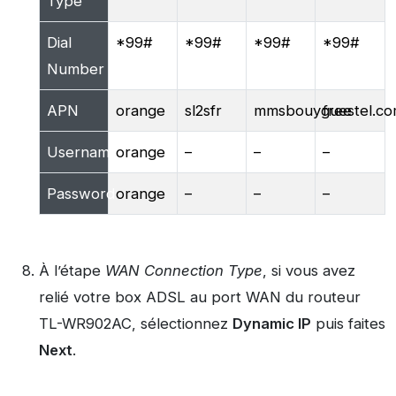
Type
Dial
*99#
*99#
*99#
*99#
Number
APN
orange
sl2sfr
mmsbouyguestel.c
free
Username
orange
–
–
–
Password
orange
–
–
–
À
l’étape
WAN Connection Type
, si vous avez
relié votre box ADSL au port WAN du routeur
TL-WR902AC, sélectionnez
Dynamic IP
puis faites
Next
.