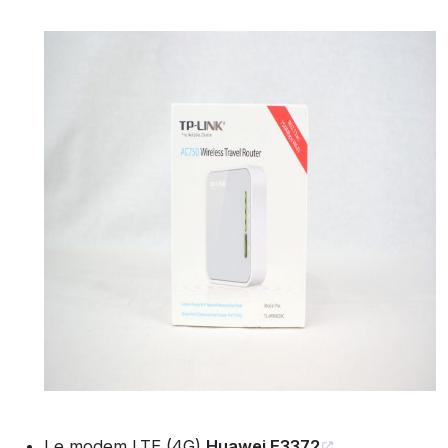
Le modem LTE (4G)
Huawei E3372
.