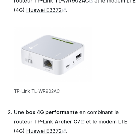
routeur TP-Link
TL-WR902AC
et le modem LTE
(4G)
Huawei E3372
.
TP-Link TL-WR902AC
Une
box 4G performante
en combinant le
routeur TP-Link
Archer C7
et le modem LTE
(4G)
Huawei E3372
.