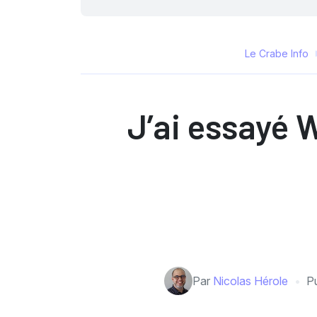
Le Crabe Info
J’ai essayé 
Par
Nicolas Hérole
Pu