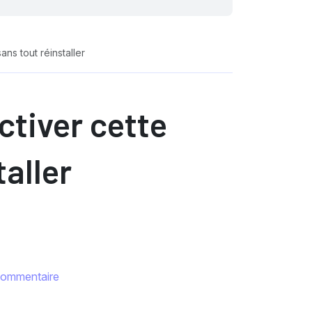
ns tout réinstaller
ctiver cette
taller
commentaire