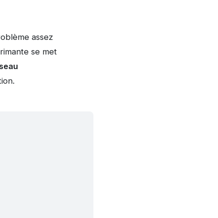
problème assez
primante se met
seau
ion.