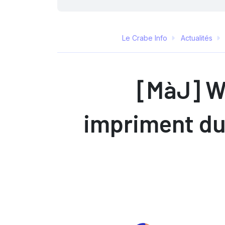
Le Crabe Info
Actualités
[MàJ] W
impriment du 