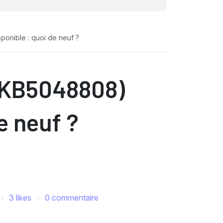
ponible : quoi de neuf ?
 (KB5048808)
e neuf ?
3 likes
0 commentaire