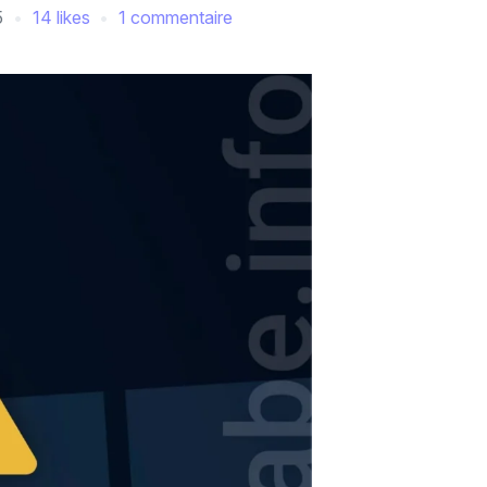
5
14 likes
1 commentaire