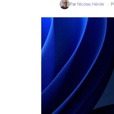
Par
Nicolas Hérole
P