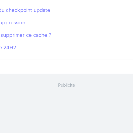
u checkpoint update
suppression
 supprimer ce cache ?
de 24H2