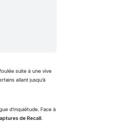
foulée suite à une vive
tains allant jusqu’à
gue d’inquiétude. Face à
captures de Recall
.