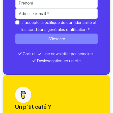
J'accepte la
politique de confidentialité
et
les
conditions générales d'utilisation
*
S'inscrire
Gratuit
Une newsletter par semaine
Désinscription en un clic
Un p’tit café ?