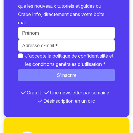
que les nouveaux tutoriels et guides du
Crabe Info, directement dans votre boîte
mail.
J'accepte la
politique de confidentialité
et
les
conditions générales d'utilisation
*
S'inscrire
Gratuit
Une newsletter par semaine
Désinscription en un clic