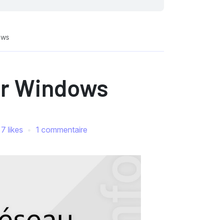
ows
ur Windows
7 likes
1 commentaire