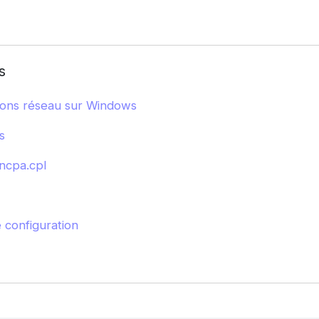
s
ions réseau sur Windows
s
ncpa.cpl
 configuration