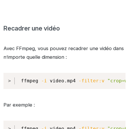
Recadrer une vidéo
Avec FFmpeg, vous pouvez recadrer une vidéo dans
n’importe quelle dimension :
Copy
ffmpeg 
-i
 video.mp4 
-filter:v
"crop=w
Par exemple :
Copy
ffmpeg 
-i
 video.mp4 
-filter:v
"crop=6