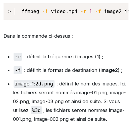
Copy
ffmpeg 
-i
 video.mp4 
-r
1
-f
 image2 im
Dans la commande ci-dessus :
-r
: définit la fréquence d’images (
1
) ;
-f
: définit le format de destination (
image2
) ;
image-%2d.png
: définit le nom des images. Ici,
les fichiers seront nommés image-01.png, image-
02.png, image-03.png et ainsi de suite. Si vous
utilisez
%3d
, les fichiers seront nommés image-
001.png, image-002.png et ainsi de suite.