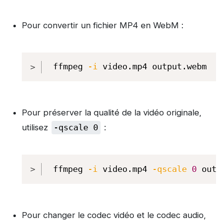
Pour convertir un fichier MP4 en WebM :
Copy
ffmpeg 
-i
 video.mp4 output.webm
Pour préserver la qualité de la vidéo originale,
utilisez
-qscale 0
:
Copy
ffmpeg 
-i
 video.mp4 
-qscale
0
 outp
Pour changer le codec vidéo et le codec audio,