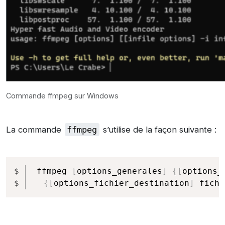
Commande ffmpeg sur Windows
La commande
ffmpeg
s’utilise de la façon suivante :
Copy
ffmpeg 
[
options_generales
]
{
[
options_
{
[
options_fichier_destination
]
 fichi