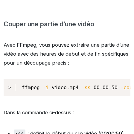
Couper une partie d’une vidéo
Avec FFmpeg, vous pouvez extraire une partie d’une
vidéo avec des heures de début et de fin spécifiques
pour un découpage précis :
Copy
ffmpeg 
-i
 video.mp4 
-ss
 00:00:50 
-cod
Dans la commande ci-dessus :
-ss
: définit le début du clip vidéo (
00:00:50
) ;