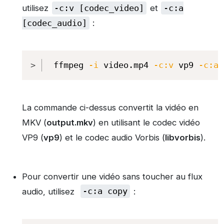
utilisez
-c:v [codec_video]
et
-c:a
[codec_audio]
:
Copy
ffmpeg 
-i
 video.mp4 
-c:v
 vp9 
-c:a
 
La commande ci-dessus convertit la vidéo en
MKV (
output.mkv
) en utilisant le codec vidéo
VP9 (
vp9
) et le codec audio Vorbis (
libvorbis
).
Pour convertir une vidéo sans toucher au flux
audio, utilisez
-c:a copy
: