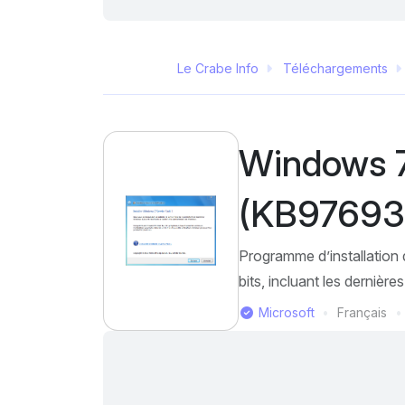
Le Crabe Info
Téléchargements
Windows 7
(KB976932
Programme d’installatio
bits, incluant les dernièr
Éditeur
Microsoft
Français
Langue
Dernière mise à jour
Prix
Mentions J'aime