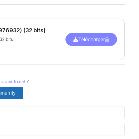
976932) (32 bits)
Télécharger
32 bits
rabeinfo.net
?
mmunity