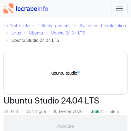
Le Crabe Info
Téléchargements
Systèmes d'exploitation
Linux
Ubuntu
Ubuntu 24.04 LTS
Ubuntu Studio 24.04 LTS
Ubuntu Studio 24.04 LTS
Version
24.04.4
Multilingue
10 février 2026
Gratuit
8
Langue
Dernière mise à jour
Prix
Mentions J'aime