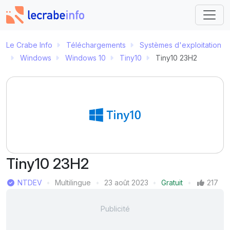
Le Crabe Info
Téléchargements
Systèmes d'exploitation
Windows
Windows 10
Tiny10
Tiny10 23H2
Tiny10 23H2
Éditeur
NTDEV
Multilingue
23 août 2023
Gratuit
217
Langue
Dernière mise à jour
Prix
Mentions J'aime