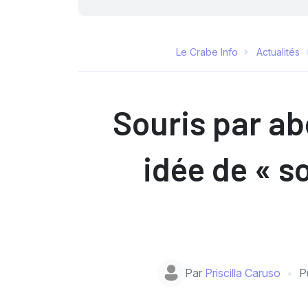
Le Crabe Info
Actualités
Souris par a
idée de « s
Par
Priscilla Caruso
P