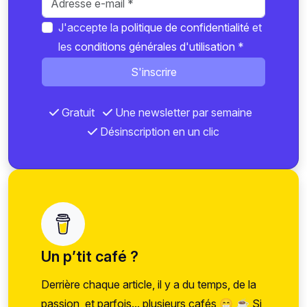
J'accepte la
politique de confidentialité
et
les
conditions générales d'utilisation
*
S'inscrire
Gratuit
Une newsletter par semaine
Désinscription en un clic
Un p’tit café ?
Derrière chaque article, il y a du temps, de la
passion, et parfois... plusieurs cafés 😁 ☕ Si