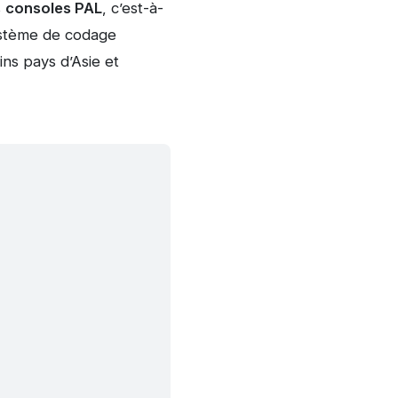
s
consoles PAL
, c’est-à-
système de codage
ins pays d’Asie et