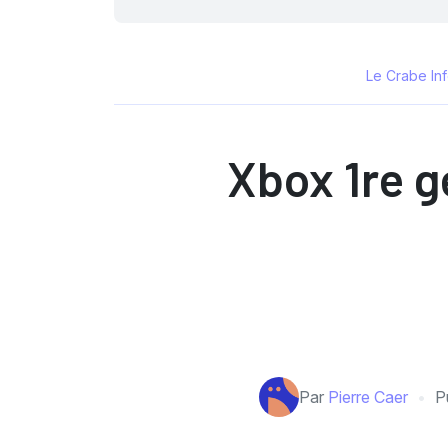
Le Crabe In
Xbox 1re g
Par
Pierre Caer
P