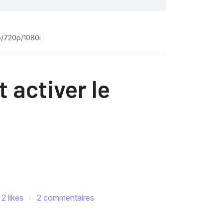
p/720p/1080i
 activer le
2 likes
2 commentaires