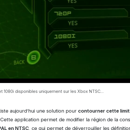
 et 1080i disponibles uniquement sur les Xbox NTSC…
iste aujourd’hui une solution pour
contourner cette limit
 Cette application permet de modifier la région de la cons
PAL en NTSC
, ce qui permet de déverrouiller les définiti