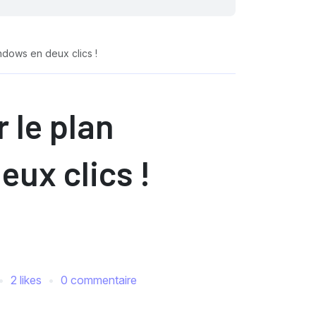
ndows en deux clics !
 le plan
eux clics !
2 likes
0 commentaire