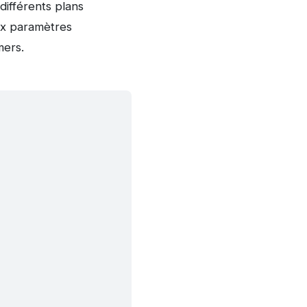
différents plans
ux paramètres
mers.