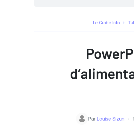
Le Crabe Info
Tut
PowerPl
d’alimenta
Par
Louise Sizun