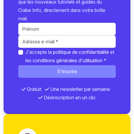
que les nouveaux tutoriels et guides du
Crabe Info, directement dans votre boîte
mail.
J'accepte la
politique de confidentialité
et
les
conditions générales d'utilisation
*
S'inscrire
Gratuit
Une newsletter par semaine
Désinscription en un clic