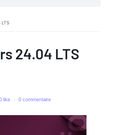
4 LTS
ers 24.04 LTS
0 like
0 commentaire