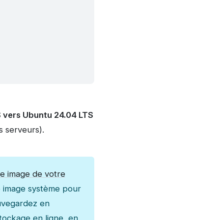
S vers Ubuntu 24.04 LTS
s serveurs).
e image de votre
te image système pour
auvegardez en
stockage en ligne, en