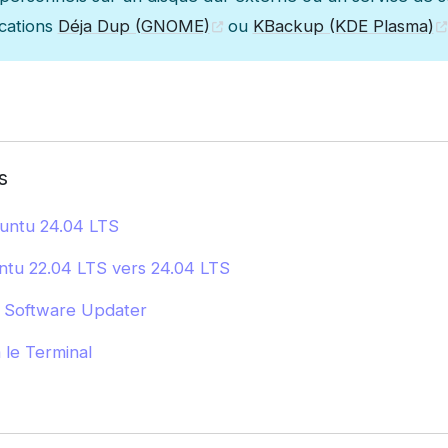
ications
Déja Dup (GNOME)
ou
KBackup (KDE Plasma)
s
untu 24.04 LTS
ntu 22.04 LTS vers 24.04 LTS
a Software Updater
 le Terminal