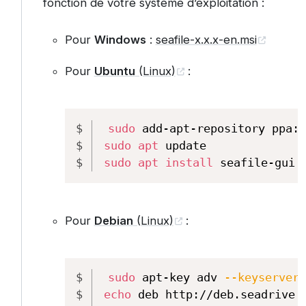
fonction de votre système d’exploitation :
Pour
Windows
:
seafile-x.x.x-en.msi
Pour
Ubuntu
(Linux)
:
Copy
sudo
 add-apt-repository ppa:s
sudo
apt
 update
sudo
apt
install
 seafile-gui
Pour
Debian
(Linux)
:
Copy
sudo
 apt-key adv 
--keyserver
 
echo
 deb http://deb.seadrive.