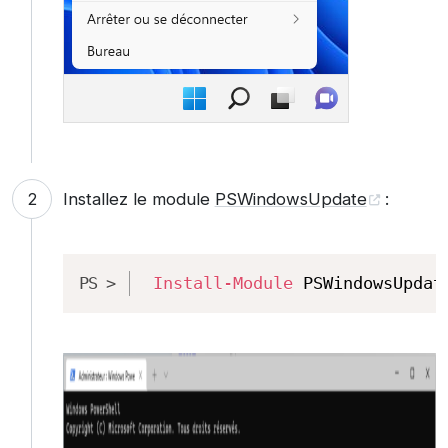
Installez le module
PSWindowsUpdate
:
Copy
Install-Module
 PSWindowsUpdat