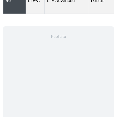
4G
LTE-A
LTE Advanced
1 Gbit/s