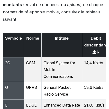
montants
(envoi de données, ou
upload
) de chaque
normes de téléphonie mobile, consultez le tableau
suivant :
Symbole
Norme
Intitulé
Débit
descendant
↓
2G
GSM
Global System for
14,4 Kbit/s
Mobile
Communications
G
GPRS
General Packet
53,6 Kbit/s
Radio Service
E
EDGE
Enhanced Data Rate
217,6 Kbit/s