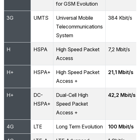
for GSM Evolution
3G
UMTS
Universal Mobile
384 Kbit/s
Telecommunications
System
H
HSPA
High Speed Packet
7,2 Mbit/s
Access
H+
HSPA+
High Speed Packet
21,1 Mbit/s
Access +
H+
DC-
Dual-Cell High
42,2 Mbit/s
HSPA+
Speed Packet
Access +
4G
LTE
Long Term Evolution
100 Mbit/s