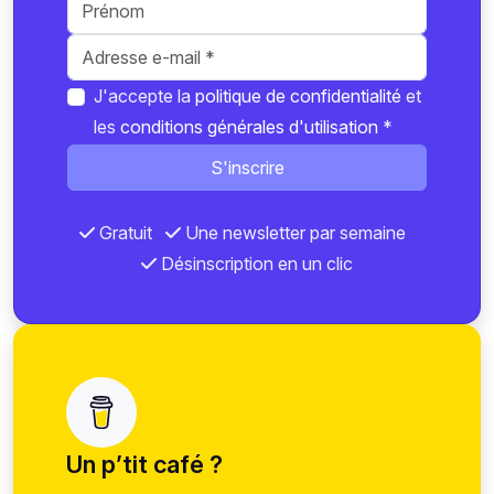
J'accepte la
politique de confidentialité
et
les
conditions générales d'utilisation
*
S'inscrire
Gratuit
Une newsletter par semaine
Désinscription en un clic
Un p’tit café ?