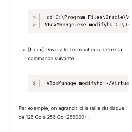
Copy
cd C:\Program Files\Oracle\Vi
VBoxManage
.
exe modifyhd C:\Us
[Linux] Ouvrez le Terminal puis entrez la
commande suivante :
Copy
VBoxManage modifyhd ~/Virtual
Par exemple, on agrandit ici la taille du disque
de 128 Go à 256 Go (256000) :