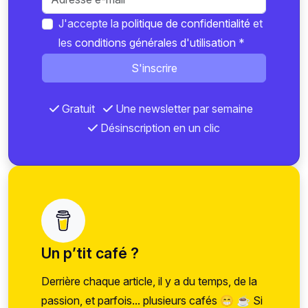
J'accepte la
politique de confidentialité
et
les
conditions générales d'utilisation
*
S'inscrire
Gratuit
Une newsletter par semaine
Désinscription en un clic
Un p’tit café ?
Derrière chaque article, il y a du temps, de la
passion, et parfois... plusieurs cafés 😁 ☕ Si