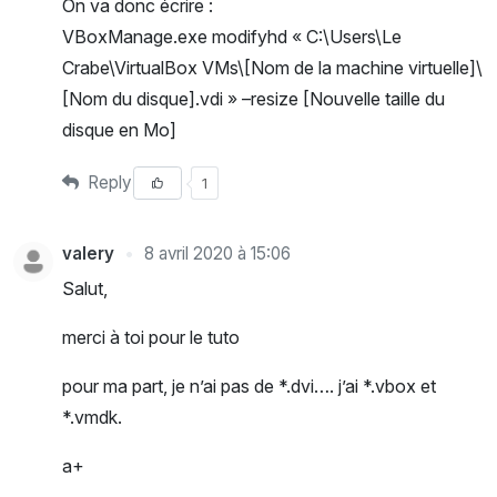
On va donc écrire :
VBoxManage.exe modifyhd « C:\Users\Le
Crabe\VirtualBox VMs\[Nom de la machine virtuelle]\
[Nom du disque].vdi » –resize [Nouvelle taille du
disque en Mo]
Reply
1
valery
8 avril 2020 à 15:06
Salut,
merci à toi pour le tuto
pour ma part, je n’ai pas de *.dvi…. j’ai *.vbox et
*.vmdk.
a+